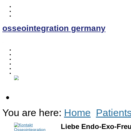
osseointegration germany
.
Home
Osseointegration
The EE- Prosthesis
News
Contact
Discussion Forum
You are here:
Home
Patient
Liebe Endo-Exo-Fre