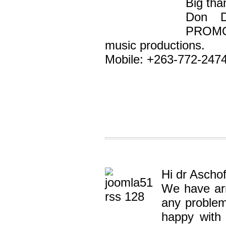
Big tha
Don D
PROMOT
music productions.
Mobile: +263-772-247
Hi dr Aschof
We have arr
any problem
happy with 