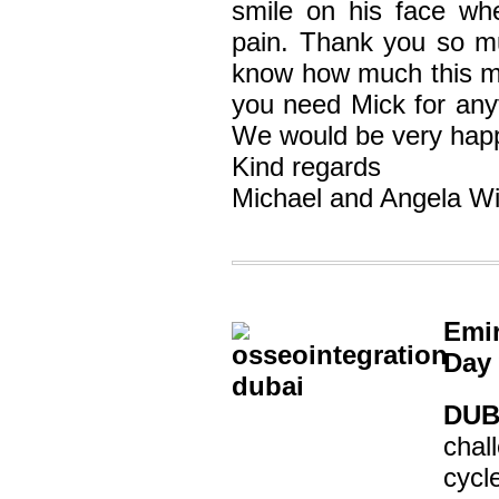
smile on his face wh
pain. Thank you so mu
know how much this me
you need Mick for anyt
We would be very happ
Kind regards
Michael and Angela Wi
Emi
Day 
DUB
chal
cycl